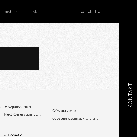
ES
EN
PL
posłuchaj
sklep
KONTAKT
l. Hiszpański plan
Oświadczenie
i "Next Generation EU".
o
dostępności
mapy witryny
d by
Pomatio
.