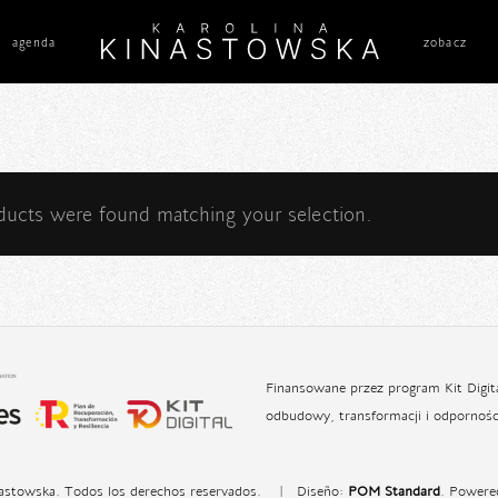
agenda
zobacz
ducts were found matching your selection.
Finansowane przez program Kit Digita
odbudowy, transformacji i odpornośc
nastowska. Todos los derechos reservados. | Diseño:
POM Standard
. Powere