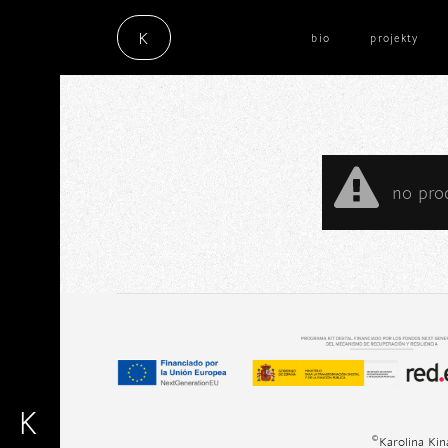
K
bio
projekty
no pro
K
©Karolina Ki